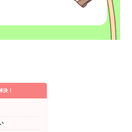
解決！
い