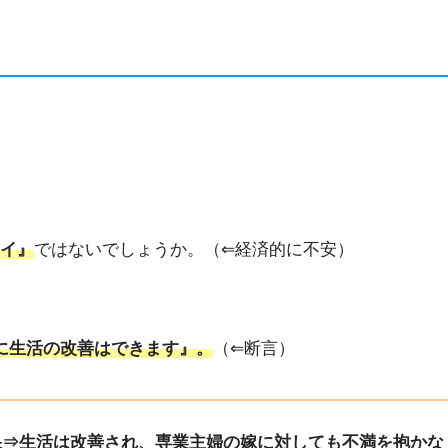
イ』
ではないでしょうか。（⇐経済的に不安）
に生活
の
改善はできます』。
（⇐断言）
果⇒生活は改善され、専業主婦の嫁に対しても不満を抱かな