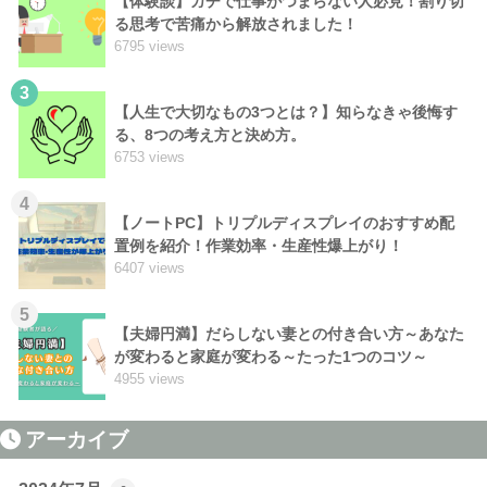
【体験談】ガチで仕事がつまらない人必見！割り切
る思考で苦痛から解放されました！
6795 views
3
【人生で大切なもの3つとは？】知らなきゃ後悔す
る、8つの考え方と決め方。
6753 views
4
【ノートPC】トリプルディスプレイのおすすめ配
置例を紹介！作業効率・生産性爆上がり！
6407 views
5
【夫婦円満】だらしない妻との付き合い方～あなた
が変わると家庭が変わる～たった1つのコツ～
4955 views
アーカイブ