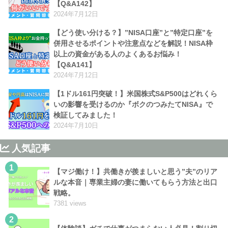
【Q&A142】
2024年7月12日
【どう使い分ける？】”NISA口座”と”特定口座”を
併用させるポイントや注意点などを解説！NISA枠
以上の資金がある人のよくあるお悩み！
【Q&A141】
2024年7月12日
【1ドル161円突破！】米国株式S&P500はどれくら
いの影響を受けるのか『ボクのつみたてNISA』で
検証してみました！
2024年7月10日
人気記事
1
【マジ働け！】共働きが羨ましいと思う”夫”のリア
ルな本音｜専業主婦の妻に働いてもらう方法と出口
戦略。
7381 views
2