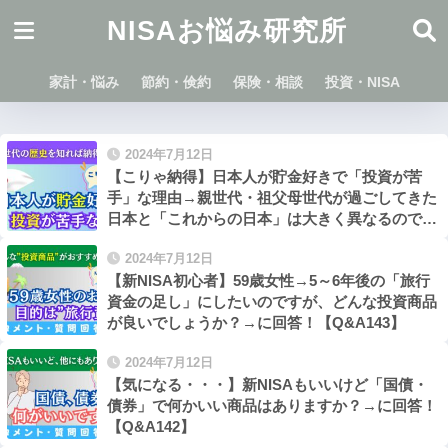
NISAお悩み研究所
家計・悩み
節約・倹約
保険・相談
投資・NISA
2024年7月12日
【こりゃ納得】日本人が貯金好きで「投資が苦
手」な理由→親世代・祖父母世代が過ごしてきた
日本と「これからの日本」は大きく異なるので要
注意！【291】
2024年7月12日
【新NISA初心者】59歳女性→5～6年後の「旅行
資金の足し」にしたいのですが、どんな投資商品
が良いでしょうか？→に回答！【Q&A143】
2024年7月12日
【気になる・・・】新NISAもいいけど「国債・
債券」で何かいい商品はありますか？→に回答！
【Q&A142】