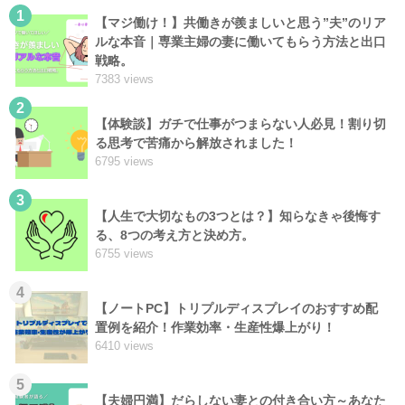
1
【マジ働け！】共働きが羨ましいと思う”夫”のリア
ルな本音｜専業主婦の妻に働いてもらう方法と出口
戦略。
7383 views
2
【体験談】ガチで仕事がつまらない人必見！割り切
る思考で苦痛から解放されました！
6795 views
3
【人生で大切なもの3つとは？】知らなきゃ後悔す
る、8つの考え方と決め方。
6755 views
4
【ノートPC】トリプルディスプレイのおすすめ配
置例を紹介！作業効率・生産性爆上がり！
6410 views
5
【夫婦円満】だらしない妻との付き合い方～あなた