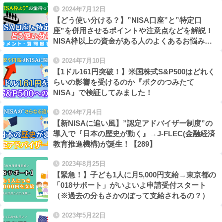
2024年7月12日
【どう使い分ける？】”NISA口座”と”特定口
座”を併用させるポイントや注意点などを解説！
NISA枠以上の資金がある人のよくあるお悩み！
【Q&A141】
2024年7月10日
【1ドル161円突破！】米国株式S&P500はどれく
らいの影響を受けるのか『ボクのつみたて
NISA』で検証してみました！
2024年7月4日
【新NISAに追い風】”認定アドバイザー制度”の
導入で『日本の歴史が動く』→J-FLEC(金融経済
教育推進機構)が誕生！【289】
2023年8月25日
【緊急！】子ども1人に月5,000円支給→東京都の
「018サポート」がいよいよ申請受付スタート
（※過去の分もさかのぼって支給されるの？）
2023年5月22日