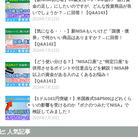
金の足し」にしたいのですが、どんな投資商品が良
いでしょうか？→に回答！【Q&A143】
2024年7月12日
【気になる・・・】新NISAもいいけど「国債・債
券」で何かいい商品はありますか？→に回答！
【Q&A142】
2024年7月12日
【どう使い分ける？】”NISA口座”と”特定口座”を
併用させるポイントや注意点などを解説！NISA枠
以上の資金がある人のよくあるお悩み！
【Q&A141】
2024年7月12日
【1ドル161円突破！】米国株式S&P500はどれくら
いの影響を受けるのか『ボクのつみたてNISA』で
検証してみました！
2024年7月10日
人気記事