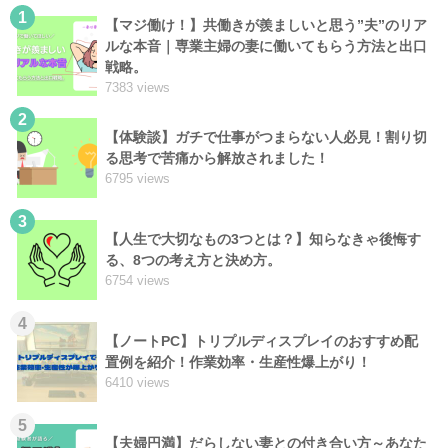
1
【マジ働け！】共働きが羨ましいと思う”夫”のリア
ルな本音｜専業主婦の妻に働いてもらう方法と出口
戦略。
7383 views
2
【体験談】ガチで仕事がつまらない人必見！割り切
る思考で苦痛から解放されました！
6795 views
3
【人生で大切なもの3つとは？】知らなきゃ後悔す
る、8つの考え方と決め方。
6754 views
4
【ノートPC】トリプルディスプレイのおすすめ配
置例を紹介！作業効率・生産性爆上がり！
6410 views
5
【夫婦円満】だらしない妻との付き合い方～あなた