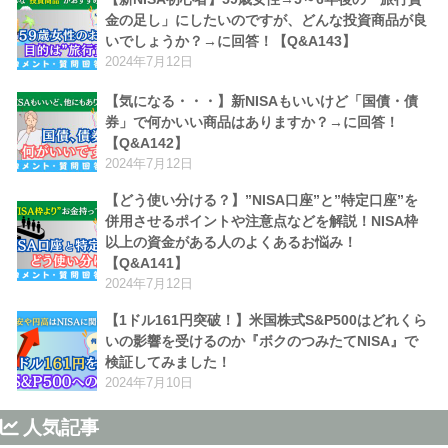
金の足し」にしたいのですが、どんな投資商品が良
いでしょうか？→に回答！【Q&A143】
2024年7月12日
【気になる・・・】新NISAもいいけど「国債・債
券」で何かいい商品はありますか？→に回答！
【Q&A142】
2024年7月12日
【どう使い分ける？】”NISA口座”と”特定口座”を
併用させるポイントや注意点などを解説！NISA枠
以上の資金がある人のよくあるお悩み！
【Q&A141】
2024年7月12日
【1ドル161円突破！】米国株式S&P500はどれくら
いの影響を受けるのか『ボクのつみたてNISA』で
検証してみました！
2024年7月10日
人気記事