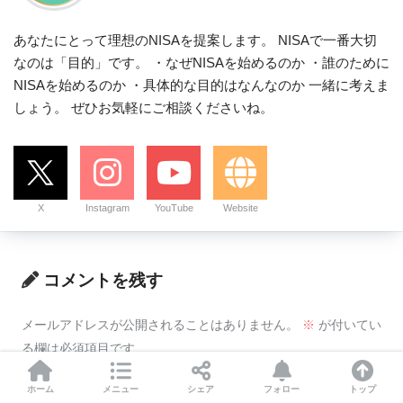
あなたにとって理想のNISAを提案します。 NISAで一番大切
なのは「目的」です。 ・なぜNISAを始めるのか ・誰のために
NISAを始めるのか ・具体的な目的はなんなのか 一緒に考えま
しょう。 ぜひお気軽にご相談くださいね。
X
Instagram
YouTube
Website
コメントを残す
メールアドレスが公開されることはありません。
※
が付いてい
る欄は必須項目です
ホーム
メニュー
シェア
フォロー
トップ
コメント
※