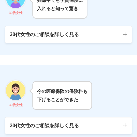
妊娠中でも学資保険に
入れると知って驚き
そんな時、ネットを見ているとガーデンさんの
30代女性
広告がでてきて、相談するだけでお米がもらえ
ると知りすぐ申し込みました(笑)
30代女性のご相談を詳しく見る
担当者さんとは、オンラインでいろいろ相談し
てもらいました。子どもの教育費にいくら必要
か？授業料免除などもあるので活用したほうが
いま2人目を妊娠中で、上に2歳のお姉ちゃんが
いい！などのアドバイスを頂きました。
います。自宅まで来てくださったプランナーさ
んがとても優しくて、長女がぐずっても「全然
他にも、積み立てができる保険を１０社から選
大丈夫ですよ！」とおおらかに対応してくださ
今の医療保険の保険料も
んでもらって、将来の積立額をシミュレーショ
いました。
下げることができた
ンしてもらえたりしてとてもわかりやすかった
30代女性
です。
おかげで学資保険のことをじっくり検討できま
したし、どんな質問にもわかりやすく答えてく
引用元：
学資保険の無料相談サイト「ガーデン」
30代女性のご相談を詳しく見る
ださり助かりました。