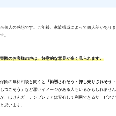
長女の学資保険を選んでもらう予定だったので
すが、妊娠中からでも学資保険に入れると知り
結婚して子供が生まれたので保険の見直しが必
驚きました。しかも保険料も安くなるなんて全
要と思い、ガーデンさんにお願いしてみまし
く知らなくて、それだけでも今日来てもらって
た。どんな人が来るのか不安でしたがお会いし
※個人の感想です。ご年齢、家族構成によって個人差がありま
よかったと思いました。それなのにプレゼント
てみると、とても気さくな女性の担当者さんで
す。
までいただけるとは。。
すごく安心しました。
長女が大好きなアンパンマンを選ばせていただ
子供の学資保険を考えていたので出費が増える
実際のお客様の声は、好意的な意見が多く見られます。
きます。
なと悩んでいたところを、今入っている保険を
見直したら保障はそのままで保険料が下がった
引用元：
学資保険の無料相談サイト「ガーデン」
ので、その分を学費に充てることができまし
保険の無料相談と聞くと
『勧誘されそう・押し売りされそう・
た。
しつこそう』
など悪いイメージがある人もいるかもしれません
結局出費は増えずに貯金ができるなんてすごい
が、ほけんガーデンプレミアは安心して利用できるサービスだ
と思いました。どうもありがとうございまし
と思います。
た。